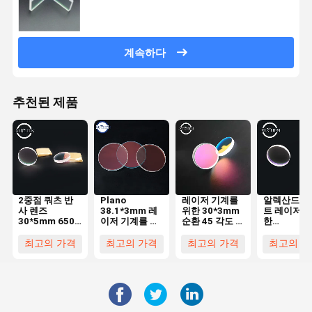
계속하다
추천된 제품
2중점 쿼츠 반
Plano
레이저 기계를
알렉산드라
사 렌즈
38.1*3mm 레
위한 30*3mm
트 레이저를
30*5mm 650
이저 기계를 위
순환 45 각도 거
한
1064HR 60 도
한 45도 레이저
울 렌즈 650
25.4*9.5m
사려깊은 렌즈
1064nmHR
순환 45 급
최고의 가격
최고의 가격
최고의 가격
최고의 가
650
렌즈
1064nmHR 석
755nmHR
영