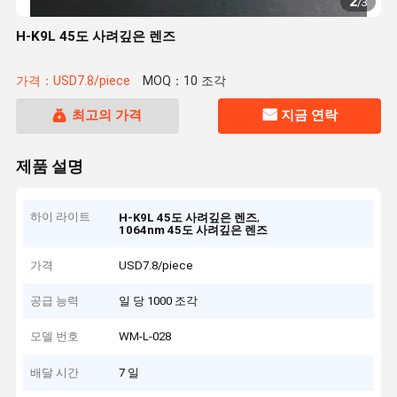
2
/
3
H-K9L 45도 사려깊은 렌즈
가격：USD7.8/piece
MOQ：10 조각
최고의 가격
지금 연락
제품 설명
하이 라이트
,
H-K9L 45도 사려깊은 렌즈
1064nm 45도 사려깊은 렌즈
가격
USD7.8/piece
공급 능력
일 당 1000 조각
모델 번호
WM-L-028
배달 시간
7 일