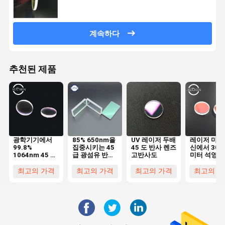
계속하다
추천된 제품
광학기기에서
85% 650nm을
UV 레이저 두배
레이저 마킹
99.8%
집중시키는 45
45 도 반사 렌즈
신에서 30 
1064nm 45 급
급 광섬유 반사
고반사도
미터 석영 
반사 렌즈
우산
저 보호 렌
최고의 가격
최고의 가격
최고의 가격
최고의 가