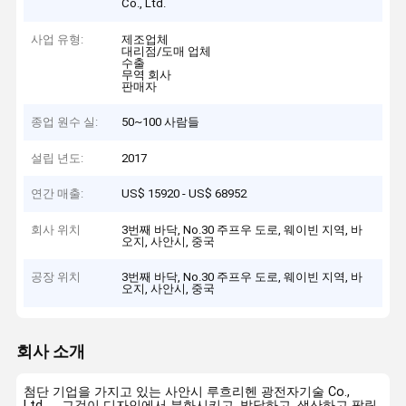
Co., Ltd.
사업 유형:
제조업체
대리점/도매 업체
수출
무역 회사
판매자
종업 원수 실:
50~100 사람들
설립 년도:
2017
연간 매출:
US$ 15920 - US$ 68952
회사 위치
3번째 바닥, No.30 주프우 도로, 웨이빈 지역, 바
오지, 사안시, 중국
공장 위치
3번째 바닥, No.30 주프우 도로, 웨이빈 지역, 바
오지, 사안시, 중국
회사 소개
첨단 기업을 가지고 있는 사안시 루흐리헨 광전자기술 Co.,
Ltd．, 그것이 디자인에서 분화시키고, 발달하고, 생산하고 팔립