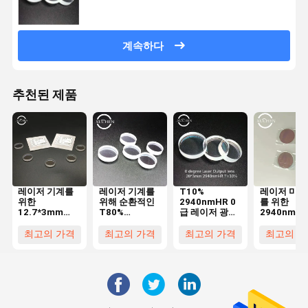
계속하다
추천된 제품
레이저 기계를
레이저 기계를
T10%
레이저 미 
위한
위해 순환적인
2940nmHR 0
를 위한
12.7*3mm
T80%
급 레이저 광학
2940nmHR
T=50% 0 급 레
12.7*3mm 0
렌즈 20*3mm
12.5%
이저 렌즈 석영
급 레이저 출력
미 기계
20*3mm 0
최고의 가격
최고의 가격
최고의 가격
최고의 가
1064nmHR
렌즈 퀄즈르츠
레이저 출력
즈 ND 야그