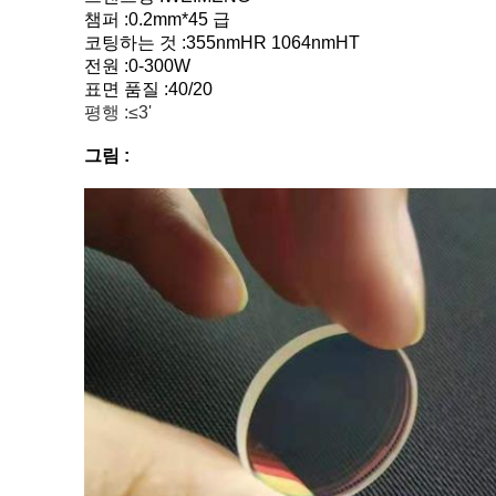
챔퍼 :0.2mm*45 급
코팅하는 것 :355nmHR 1064nmHT
전원 :0-300W
표면 품질 :40/20
평행 :≤3'
그림 :