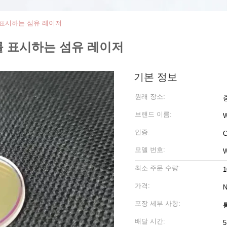
기를 표시하는 섬유 레이저
합기를 표시하는 섬유 레이저
기본 정보
원래 장소:
브랜드 이름:
인증:
C
모델 번호:
W
최소 주문 수량:
1
가격:
N
포장 세부 사항:
배달 시간:
5