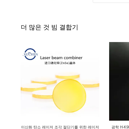
더 많은 것 빔 결합기
입된 JGS1
H-K9L 광학 플라노 50*2mm 45 급 레이저 빔 결
45 급 순환