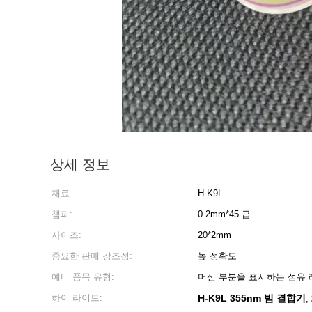
상세 정보
재료:
H-K9L
챔퍼:
0.2mm*45 급
사이즈:
20*2mm
중요한 판매 강조점:
높 정확도
예비 품목 유형:
머신 부분을 표시하는 섬유
하이 라이트:
H-K9L 355nm 빔 결합기
,