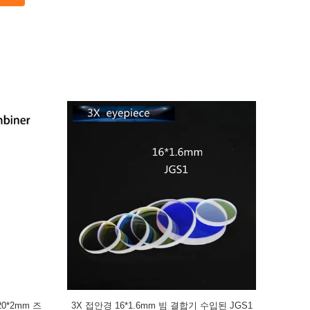
광학 반사경을
JGS1 석영 40*3mm 광학 반사경 레이저 빔 결
이산화 탄소