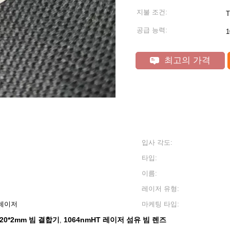
지불 조건:
T
공급 능력:
1
최고의 가격
입사 각도:
타입:
이름:
레이저 유형:
 레이저
마케팅 타입:
20*2mm 빔 결합기
1064nmHT 레이저 섬유 빔 렌즈
,