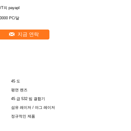
/T의 payapl
0000 PC/달
지금 연락
45 도
평면 렌즈
45 급 532 빔 결합기
섬유 레이저 / 야그 레이저
정규적인 제품