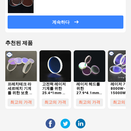
계속하다
추천된 제품
프레치테크 라
고전력 레이저
레이저 헤드를
레이저 기계
세르메치 기계
기계를 위한
위한
8000W-
를 위한 보호 창
25.4*1mm 레
27.9*4.1mm
15000W를
석영 34*5 15
이저 광학렌즈
레이저 광학렌
한 7980
kw 섬유 광학렌
7980 석영
즈 1064nmAR
1064nmAR
최고의 가격
최고의 가격
최고의 가격
최고의 가
즈
1064nmAR
수입된 석영 용
이저 광학렌
융 실리카
를 작은 알로
드는
113*3mm