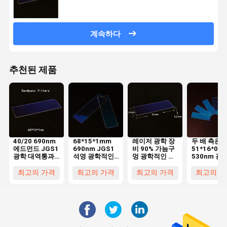
계속하다
추천된 제품
40/20 690nm
68*15*1mm
레이저 광학 장
두 배 측은
에드먼드 JGS1
690nm JGS1
비 90% 가늠구
51*16*0.
광학 대역통과
석영 광학적인
멍 광학적인 대
530nm 광
필터
대역 여과기 필
역 여과기 필터
인 대역 여
68*15*1mm
터
필터를 입혔
최고의 가격
최고의 가격
최고의 가격
최고의 가
니다