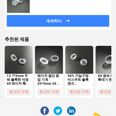
계속하다
추천된 제품
12.7*3mm 두
레이저 절단 용
90% 가늠구멍
4X 광속 레
배 볼록한 석영
접 기계
비스무트 볼록
확대기 렌즈
4X 레이저 확대
20*3mm 2X 레
렌즈
기 렌즈
이저 확대기 렌
16*1.9mm 4X
즈
레이저 확대기
최고의 가격
최고의 가격
최고의 가격
최고의 가
렌즈