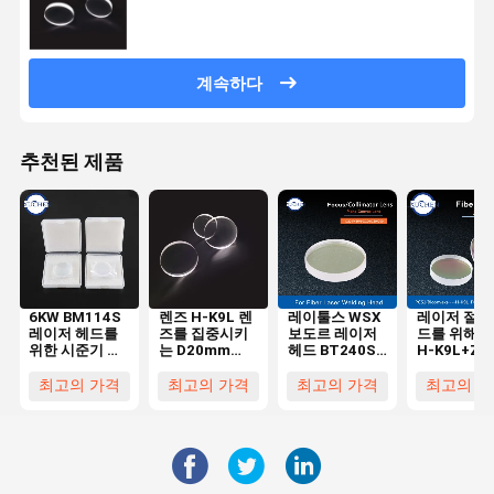
습니다
계속하다
추천된 제품
6KW BM114S
렌즈 H-K9L 렌
레이툴스 WSX
레이저 절단
레이저 헤드를
즈를 집중시키
보도르 레이저
드를 위해 
위한 시준기 렌
는 D20mm
헤드 BT240S
H-K9L+ZF
즈를 집중시키
FL50mm
를 위한 D20 섬
300W를 집
는 D37 F100
1064nmAR 플
유 레이저 시준
시키는 F12
최고의 가격
최고의 가격
최고의 가격
최고의 가
양면-볼록 레이
라노 볼록한 레
기 포커스 렌즈
니스커스 합
저
이저
물 레이저