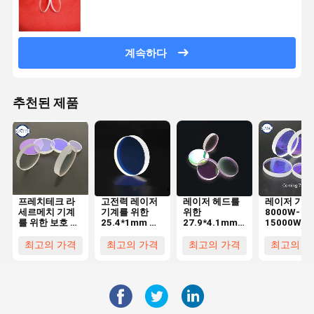
계속하다
추천된 제품
프레치테크 라
고전력 레이저
레이저 헤드를
레이저 기계
세르메치 기계
기계를 위한
위한
8000W-
를 위한 보호 창
25.4*1mm 레
27.9*4.1mm
15000W를
석영 34*5 15
이저 광학렌즈
레이저 광학렌
한 7980
kw 섬유 광학렌
7980 석영
즈 1064nmAR
1064nmAR
최고의 가격
최고의 가격
최고의 가격
최고의 가
즈
1064nmAR
수입된 석영 용
이저 광학렌
융 실리카
를 작은 알로
드는
113*3mm