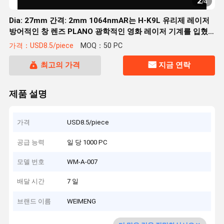
2
/
4
Dia: 27mm 간격: 2mm 1064nmAR는 H-K9L 유리제 레이저
방어적인 창 렌즈 PLANO 광학적인 영화 레이저 기계를 입혔
습니다
가격：USD8.5/piece
MOQ：50 PC
최고의 가격
지금 연락
제품 설명
가격
USD8.5/piece
공급 능력
일 당 1000 PC
모델 번호
WM-A-007
배달 시간
7 일
브랜드 이름
WEIMENG