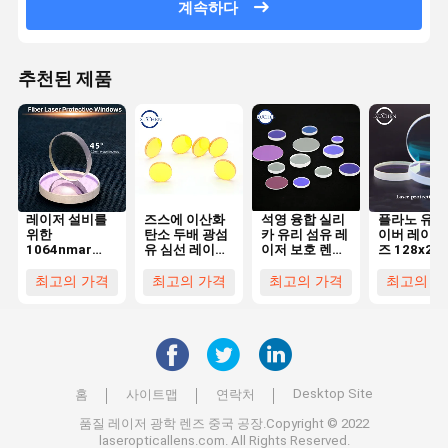
계속하다
추천된 제품
레이저 설비를
즈스에 이산화
석영 융합 실리
플라노 유형
위한
탄소 두배 광섬
카 유리 섬유 레
이버 레이저
1064nmar
유 심선 레이저
이저 보호 렌즈
즈 128x2m
20x1mm 섬유
렌즈
1064nm
원형 형태
레이저 보호 렌
12.7x2.5mm
최고의 가격
최고의 가격
최고의 가격
최고의 가
즈
원형 윈도
Desktop Site
홈
사이트맵
연락처
품질
레이저 광학 렌즈
중국 공장.Copyright © 2022
laseropticallens.com. All Rights Reserved.